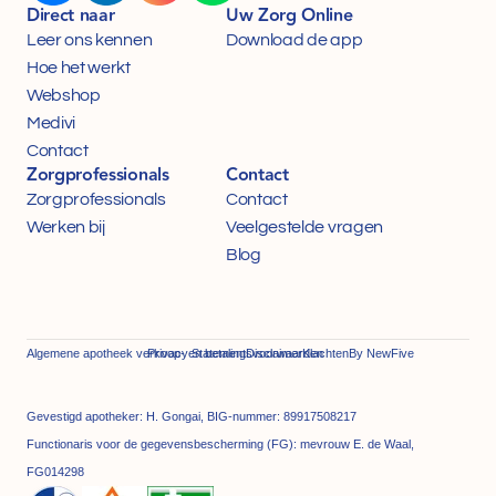
Direct naar
Uw Zorg Online
Leer ons kennen
Download de app
Hoe het werkt
Webshop
Medivi
Contact
Zorgprofessionals
Contact
Zorgprofessionals
Contact
Werken bij
Veelgestelde vragen
Blog
Algemene apotheek verkoop- en betalingsvoorwaarden
Privacy Statement
Disclaimer
Klachten
By NewFive
Gevestigd apotheker: H. Gongai, BIG-nummer: 89917508217
Functionaris voor de gegevensbescherming (FG): mevrouw E. de Waal, 
FG014298