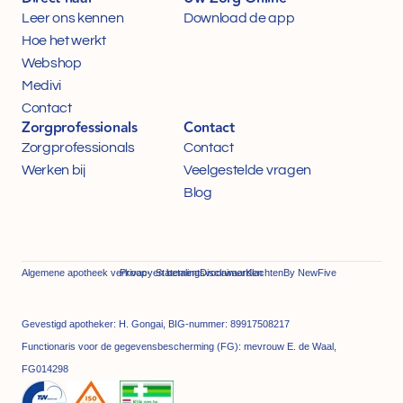
Leer ons kennen
Download de app
Hoe het werkt
Webshop
Medivi
Contact
Zorgprofessionals
Contact
Zorgprofessionals
Contact
Werken bij
Veelgestelde vragen
Blog
Algemene apotheek verkoop- en betalingsvoorwaarden
Privacy Statement
Disclaimer
Klachten
By NewFive
Gevestigd apotheker: H. Gongai, BIG-nummer: 89917508217
Functionaris voor de gegevensbescherming (FG): mevrouw E. de Waal, 
FG014298