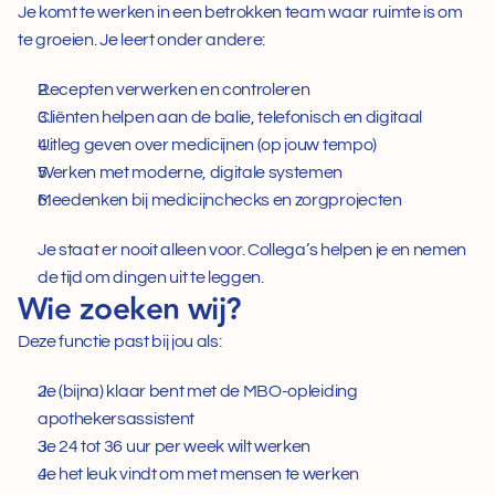
Je komt te werken in een betrokken team waar ruimte is om 
te groeien. Je leert onder andere:  
Recepten verwerken en controleren  
Cliënten helpen aan de balie, telefonisch en digitaal  
Uitleg geven over medicijnen (op jouw tempo)  
Werken met moderne, digitale systemen  
Meedenken bij medicijnchecks en zorgprojecten 
Je staat er nooit alleen voor. Collega’s helpen je en nemen 
de tijd om dingen uit te leggen.
Wie zoeken wij?
Deze functie past bij jou als:  
Je (bijna) klaar bent met de MBO-opleiding 
apothekersassistent  
Je 24 tot 36 uur per week wilt werken  
Je het leuk vindt om met mensen te werken  